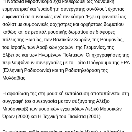
Η Ναταλία Μιροσνίκοβα έχει καθιερωθεί ως ‘δυναμική
ερμηνεύτρια’ και ‘ευαίσθητη συνεργάτης συνόλου’, έχοντας
εμφανιστεί σε συναυλίες ανά τον κόσμο. Έχει εμφανιστεί ως
σολίστ με συμφωνικές ορχήστρες και ορχήστρες δωματίου
καθώς και σε ρεσιτάλ μουσικής δωματίου σε διάφορες
πόλεις της Ρωσίας, των Βαλτικών Χωρών, της Ρουμανίας,
του Ισραήλ, των Αραβικών χωρών, της Γερμανίας, της
Ελβετίας και των Ηνωμένων Πολιτειών. Οι ηχογραφήσεις της
περιλαμβάνουν συνεργασίες με το Τρίτο Πρόγραμμα της ΕΡΑ
(Ελληνική Ραδιοφωνία) και τη Ραδιοτηλεόραση της
Μολδαβίας.
Η αφοσίωση της στη μουσική εκπαίδευση αποτυπώνεται στη
συγγραφή (σε συνεργασία με τον σύζυγό της Αλέξιο
Μιρόσνικοβ) των μουσικών εγχειριδίων Λεξικό Μουσικών
Όρων (2000) και Η Τεχνική του Πιανίστα (2001).