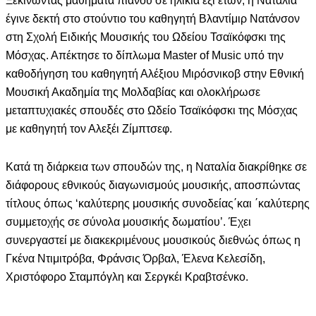
Ξεκινώντας μαθήματα πιάνου σε ηλικία έξι ετών, η Ναταλία
έγινε δεκτή στο στούντιο του καθηγητή Βλαντίμιρ Νατάνσον
στη Σχολή Ειδικής Μουσικής του Ωδείου Τσαϊκόφσκι της
Μόσχας. Απέκτησε το δίπλωμα Master of Music υπό την
καθοδήγηση του καθηγητή Αλέξιου Μιρόσνικοβ στην Εθνική
Μουσική Ακαδημία της Μολδαβίας και ολοκλήρωσε
μεταπτυχιακές σπουδές στο Ωδείο Τσαϊκόφσκι της Μόσχας
με καθηγητή τον Αλεξέι Ζίμπτσεφ.
Κατά τη διάρκεια των σπουδών της, η Ναταλία διακρίθηκε σε
διάφορους εθνικούς διαγωνισμούς μουσικής, αποσπώντας
τίτλους όπως ‘καλύτερης μουσικής συνοδείας΄και ΄καλύτερης
συμμετοχής σε σύνολα μουσικής δωματίου’. Έχει
συνεργαστεί με διακεκριμένους μουσικούς διεθνώς όπως η
Γκένα Ντιμιτρόβα, Φράνσις Όρβαλ, Έλενα Κελεσίδη,
Χριστόφορο Σταμπόγλη και Σεργκέι Κραβτσένκο.