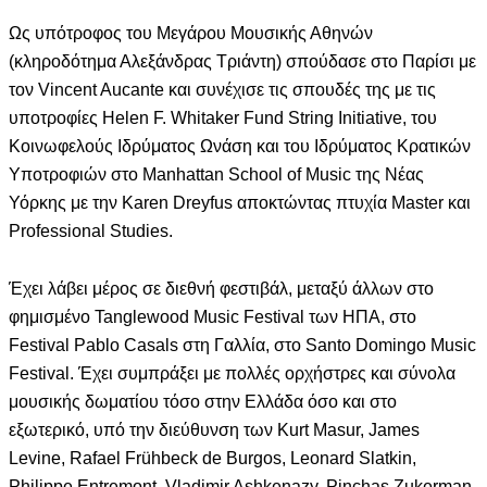
Ως υπότροφος του Μεγάρου Μουσικής Αθηνών
(κληροδότημα Αλεξάνδρας Τριάντη) σπούδασε στο Παρίσι με
τον Vincent Aucante και συνέχισε τις σπουδές της με τις
υποτροφίες Helen F. Whitaker Fund String Initiative, του
Κοινωφελούς Ιδρύματος Ωνάση και του Ιδρύματος Κρατικών
Υποτροφιών στο Manhattan School of Music της Νέας
Υόρκης με την Karen Dreyfus αποκτώντας πτυχία Master και
Professional Studies.
Έχει λάβει μέρος σε διεθνή φεστιβάλ, μεταξύ άλλων στο
φημισμένο Tanglewood Music Festival των ΗΠΑ, στο
Festival Pablo Casals στη Γαλλία, στο Santo Domingo Music
Festival. Έχει συμπράξει με πολλές ορχήστρες και σύνολα
μουσικής δωματίου τόσο στην Ελλάδα όσο και στο
εξωτερικό, υπό την διεύθυνση των Kurt Masur, James
Levine, Rafael Frühbeck de Burgos, Leonard Slatkin,
Philippe Entremont, Vladimir Ashkenazy, Pinchas Zukerman